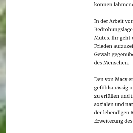
können lähmend
In der Arbeit vo
Bedrohungslagen
Mutes. Ihr geht
Frieden aufzuze
Gewalt gegenübe
des Menschen.
Den von Macy en
gefühlsmässig u
zu erfüllen und 
sozialen und nat
der lebendigen 
Erweiterung des