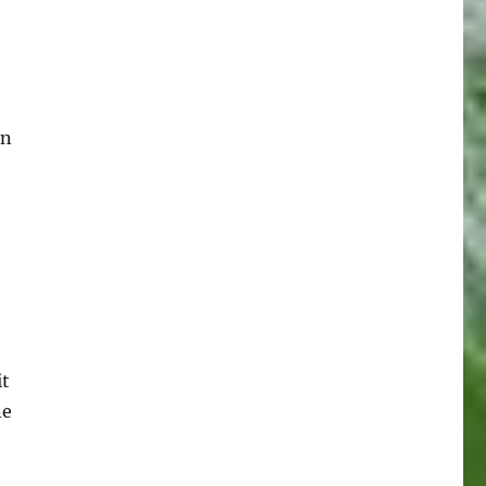
en
it
ne