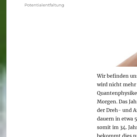
am
Kategorien
Potentialentfaltung
Wir befinden un
wird nicht mehr 
Quantenphysiker.
Morgen. Das Jah
der Dreh- und A
dauern in etwa 5
somit im 34. Ja
bekommt dies nun