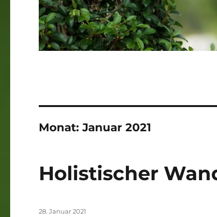
Monat:
Januar 2021
Holistischer Wan
Veröffentlicht
28. Januar 2021