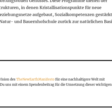
wortungsvollen Genusses. Diese Programme dienen der
rukturen, in denen Kristallisationspunkte für neue
Beziehungsnetze aufgebaut, Sozialkompetenzen gestärk
Natur- und Bauernhofschule zurück zur natürlichen Bas
 Vision des
TheNewEarthManifesto
für eine nachhaltigere Welt mit
Du uns mit einem Spendenbeitrag für die Umsetzung dieser wichtigen