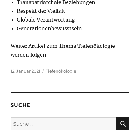
Transpatriarchale Beziehungen
Respekt der Vielfalt
Globale Verantwortung
Generationenbewusstsein
Weiter Artikel zum Thema Tiefenökologie
werden folgen.
Veröffentlicht
Kategorien
12. Januar 2021
Tiefenökologie
am
SUCHE
SU
Suche
nach: